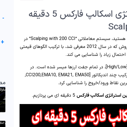
معرفی بهترین استراتژی اسکالپ فارکس 5 دقیقه
-
سودآور هستید، سیستم معاملاتی “Scalping with 200 CCI” در
+
تایم فریم 5 دقیقه ای را پیشنهاد می کنیم. این روش که در سال 2012 معرفی شد، با ترکیب الگوهای قیمتی
احتمال زیاد را شناسایی می کند.
ر
، از ترکیب چند اندیکاتور [CCI200,EMA10, EMA21, EMA50,
مط
رین نقاط ورود/خروج را شناسایی کرد.
ین استراتژی اسکالپ فارکس
5 دقیقه ای می پردازیم.