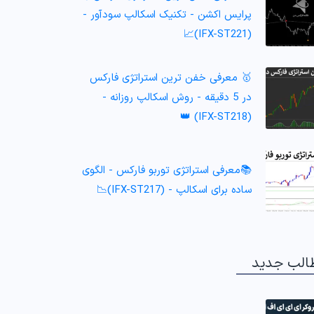
پرایس اکشن - تکنیک اسکالپ سودآور -
(IFX-ST221)📈
🥇 معرفی خفن ترین استراتژی فارکس
در 5 دقیقه - روش اسکالپ روزانه -
(IFX-ST218) 👑
📚معرفی استراتژی توربو فارکس - الگوی
ساده برای اسکالپ - (IFX-ST217)📉
الب جدید