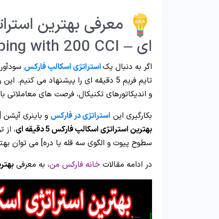
ای – Scalping with 200 CCI
اگر به دنبال یک
استراتژی اسکالپ فارکس
و اندیکاتورهای تکنیکال، فرصت های معاملاتی با 
بکارگیری این
استراتژی در فارکس
و باینری آپشن [High/Low]، در تمام جفت ارزها میسر شده است. د
بهترین استراتژی اسکالپ فارکس 5 دقیقه ای
سطوح پیوت و الگوی سه قله یا دره] می توان بهت
در ادامه مقالات
خانه فارکس من
، به معرفی
بهتر