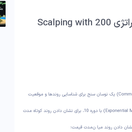
نحوه استفاده از استراتژی Scalping with 200
شاخص کانال کالا (Commodity Channel Index) یک نوسان‌ سنج برای شناسایی روندها و موقعیت‌
میانگین متحرک نمایی (Exponential Moving Average) با دوره 10، برای نشان دادن روند کوتاه‌ مدت