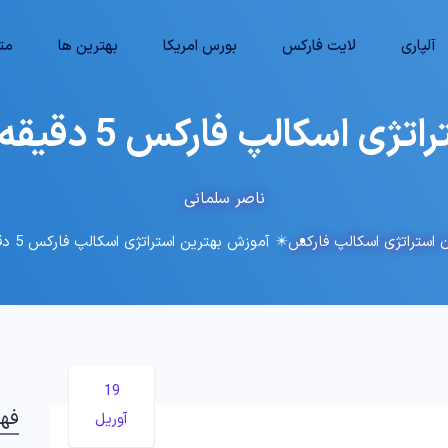
آلپاری
لایت فارکس
بورس امریکا
بهترین ها
متا
فارکس 5 دقیقه ای – (Ifx-St058) ⭐️
ناصر سلمانی
ن استراتژی اسکالپ فارکس
✴️ آموزش بهترین استراتژی اسکالپ فارکس 5 دقیقه ای – (Ifx-St058) ⭐️
19
فه
آوریل