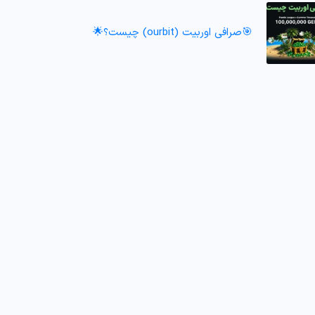
🎯صرافی اوربیت (ourbit) چیست؟🌟