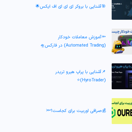
🎯آشنایی با بروکر ای ای ای اف ایکس🌟
🔦آموزش معاملات خودکار
(Automated Trading) در فارکس🛸
📌آشنایی با پراپ هیرو تریدر
(HyroTrader)⭐️
💰صرافی اوربیت برای کجاست؟🔦