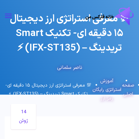
💯 معرفی استراتژی ارز دیجیتال
۱۵ دقیقه ای- تکنیک Smart
تریدینگ – (IFX-ST135) ⚡️
ناصر سلمانی
آموزش
صفحه
💯 معرفی استراتژی ارز دیجیتال ۱۵ دقیقه ای-
استراتژی رایگان
اصلی
تکنیک Smart تریدینگ – (IFX-ST135) ⚡️
رمز ارز
14
ژوئن