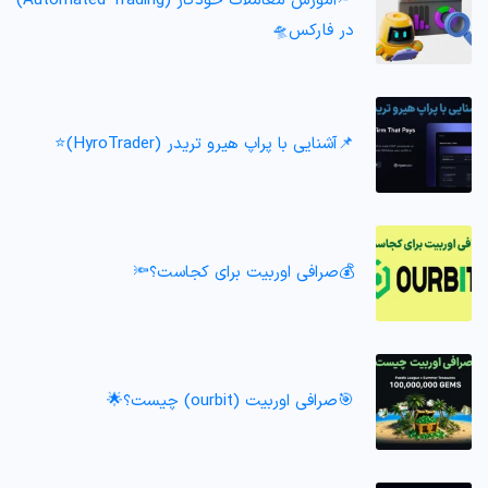
🔦آموزش معاملات خودکار (Automated Trading)
در فارکس🛸
📌آشنایی با پراپ هیرو تریدر (HyroTrader)⭐️
💰صرافی اوربیت برای کجاست؟🔦
🎯صرافی اوربیت (ourbit) چیست؟🌟