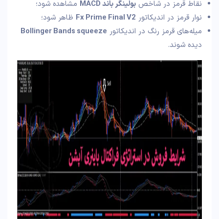
نقاط قرمز در شاخص
بولینگر باند MACD
مشاهده شود؛
نوار قرمز در اندیکاتور
Fx Prime Final V2
ظاهر شود؛
میله‌های قرمز رنگ در اندیکاتور
Bollinger Bands squeeze
دیده شوند.