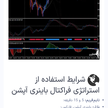
شرایط استفاده از
استراتژی فراکتال باینری آپشن
تایم‌فریم:
5 و 15 دقیقه؛
بازار:
باینری آپشن، فارکس؛