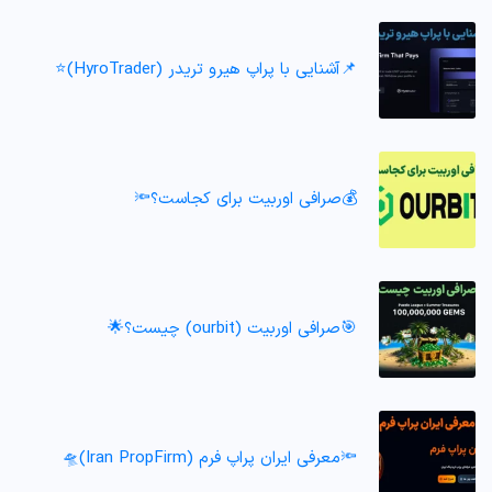
📌آشنایی با پراپ هیرو تریدر (HyroTrader)⭐️
💰صرافی اوربیت برای کجاست؟🔦
🎯صرافی اوربیت (ourbit) چیست؟🌟
🔦معرفی ایران پراپ فرم (Iran PropFirm)🛸