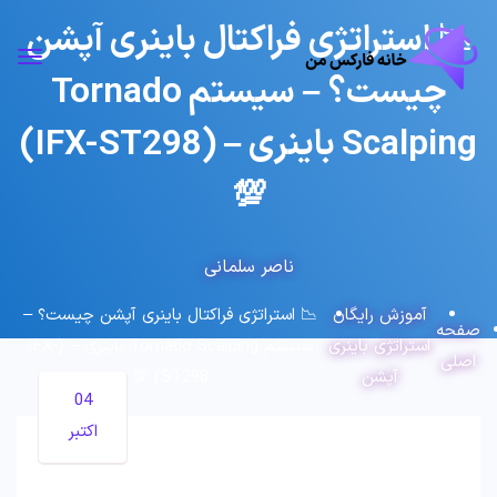
📉 استراتژی فراکتال باینری آپشن
چیست؟ – سیستم Tornado
Scalping باینری – (IFX-ST298)
💯
ناصر سلمانی
آموزش رایگان
📉 استراتژی فراکتال باینری آپشن چیست؟ –
صفحه
استراتژی باینری
سیستم Tornado Scalping باینری – (IFX-
اصلی
آپشن
ST298) 💯
04
اکتبر