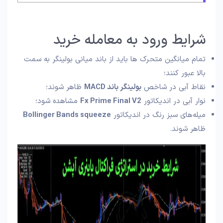
شرایط ورود به معامله خرید
تمام میانگین متحرک‌ ها باید از باند میانی بولینگر به سمت
بالا عبور کنند؛
نقاط آبی در شاخص
بولینگر باند MACD
ظاهر شوند؛
نوار آبی در اندیکاتور
Fx Prime Final V2
مشاهده شود؛
میله‌های سبز رنگ در اندیکاتور
Bollinger Bands squeeze
ظاهر شوند.