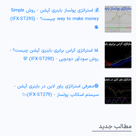
💰 استراتژی پولساز باینری آپشن - روش Simple
way to make money چیست؟ - (IFX-ST295)
💲
📊 استراتژی کراس برابری باینری آپشن چیست؟ -
روش سودآور دودویی - (IFX-ST290) 💯
🟢معرفی استراتژی پاور لاین در باینری آپشن -
سیستم اسکالپ پولساز - (IFX-ST279)📉
مطالب جدید