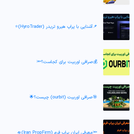
📌آشنایی با پراپ هیرو تریدر (HyroTrader)⭐️
💰صرافی اوربیت برای کجاست؟🔦
🎯صرافی اوربیت (ourbit) چیست؟🌟
🔦معرفی ایران پراپ فرم (Iran PropFirm)🛸