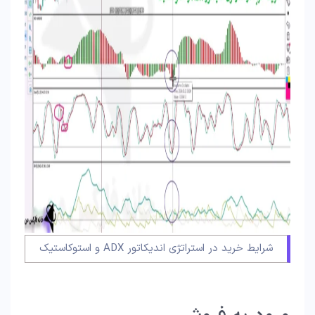
شرایط خرید در استراتژی اندیکاتور ADX و استوکاستیک