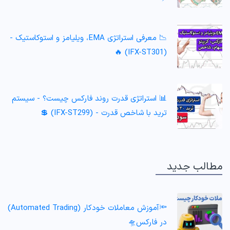
📉 معرفی استراتژی EMA، ویلیامز و استوکاستیک -
(IFX-ST301) 🔥
📊 استراتژی قدرت روند فارکس چیست؟ - سیستم
ترید با شاخص قدرت - (IFX-ST299) 💲
مطالب جدید
🔦آموزش معاملات خودکار (Automated Trading)
در فارکس🛸