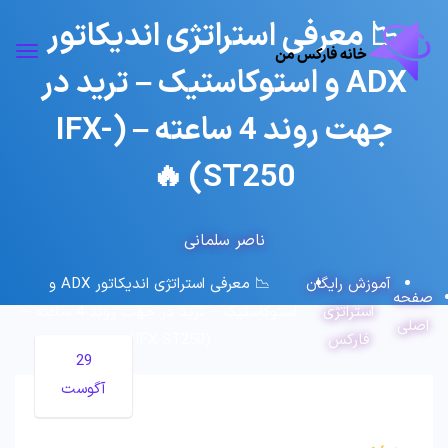
📉 معرفی استراتژی اندیکاتور
ADX و استوکاستیک – ترید در
جهت روند 4 ساعته – (IFX-
ST250) 🔥
ناصر سلمانی
آموزش رایگان
📉 معرفی استراتژی اندیکاتور ADX و
صفحه
استراتژی
استوکاستیک – ترید در جهت روند 4 ساعته –
اصلی
فارکس
(IFX-ST250) 🔥
29
آگوست