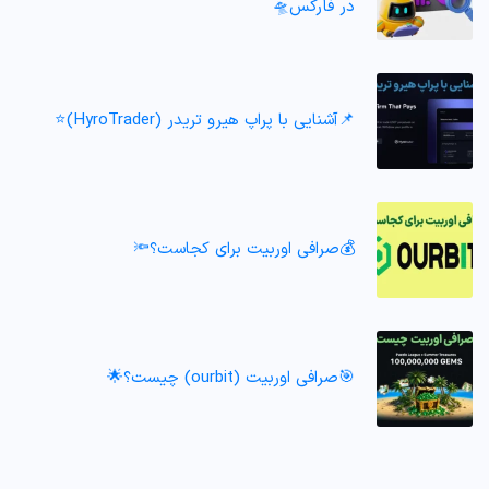
در فارکس🛸
📌آشنایی با پراپ هیرو تریدر (HyroTrader)⭐️
💰صرافی اوربیت برای کجاست؟🔦
🎯صرافی اوربیت (ourbit) چیست؟🌟