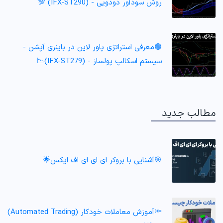
روش سودآور دودویی - (IFX-ST290) 💯
🟢معرفی استراتژی پاور لاین در باینری آپشن -
سیستم اسکالپ پولساز - (IFX-ST279)📉
مطالب جدید
🎯آشنایی با بروکر ای ای ای اف ایکس🌟
🔦آموزش معاملات خودکار (Automated Trading)