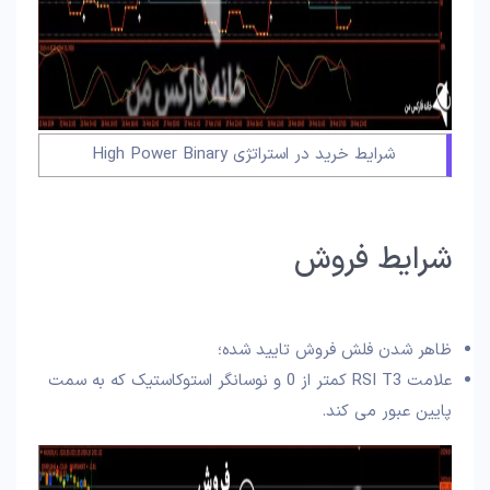
شرایط خرید در استراتژی High Power Binary
شرایط فروش
ظاهر شدن فلش فروش تایید شده؛
علامت RSI T3 کمتر از 0 و نوسانگر استوکاستیک که به سمت
پایین عبور می کند.