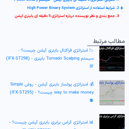
1. معرفی استراتژی 5 دقیقه ای باینری آپشن - سیستم Power Binary
+
2. شرایط استفاده از استراتژی High Power Binary System
3. جمع بندی و نظر نویسنده درباره استراتژی 5 دقیقه ای باینری آپشن
مطالب مرتبط
📉 استراتژی فراکتال باینری آپشن چیست؟ -
سیستم Tornado Scalping باینری - (IFX-ST298)
💯
💰 استراتژی پولساز باینری آپشن - روش Simple
way to make money چیست؟ - (IFX-ST295)
💲
📊 استراتژی کراس برابری باینری آپشن چیست؟ -