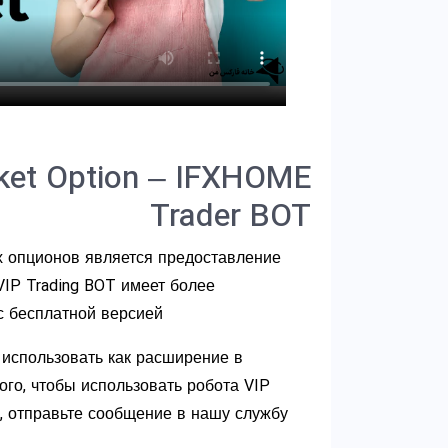
ket Option – IFXHOME
Trader BOT
х опционов является предоставление
VIP Trading BOT имеет более
 бесплатной версией.
использовать как расширение в
ого, чтобы использовать робота VIP
], отправьте сообщение в нашу службу