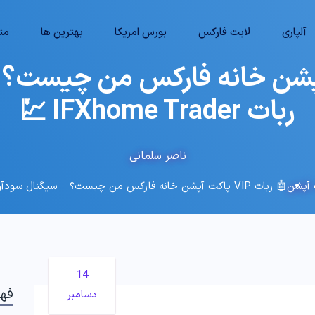
آلپاری
لایت فارکس
بورس امریکا
بهترین ها
متا
VIP پاکت آپشن خانه فارکس من چیست
ربات IFXhome Trader 💹
ناصر سلمانی
 آپشن
🤖 ربات VIP پاکت آپشن خانه فارکس من چیست؟ – سیگنال سودآور با ربات IFXhome Trader 💹
14
فه
دسامبر