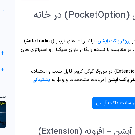
-
ربات VIP پاکت آپشن (PocketOption) در خانه
در
بروکر پاکت آپشن
، ارائه ربات های تریدر (AutoTrading)
، در مقایسه با نسخه رایگان دارای سیگنال و استراتژی های
+
+
بصورت افزونه (Extension) در مرورگر گوگل کروم قابل نصب و استفاده
[دریافت مشخصات ورود]، به
پشتیبانی
مط
ر سایت پاکت آپشن
لینک دریافت ربات VIP پاکت آپشن – افزونه (Extension)