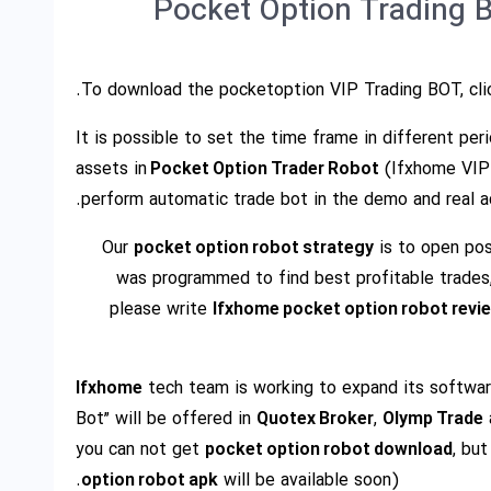
Pocket Option Trading 
To download the pocketoption VIP Trading BOT, cli
It is possible to set the time frame in different pe
assets in
Pocket Option Trader Robot
(Ifxhome VIP 
perform automatic trade bot in the demo and real a
Our
pocket option robot strategy
is to open posi
was programmed to find best profitable trades, w
please write
Ifxhome pocket option robot revi
Ifxhome
tech team is working to expand its software
Bot” will be offered in
Quotex Broker
,
Olymp Trade
you can not get
pocket option robot download
, but
option robot apk
will be available soon).