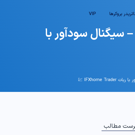
تریدر بروکرها
VIP
؟ – سیگنال سودآور با
رست مطالب