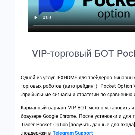
VIP-торговый БОТ Poc
Одной из услуг IFXHOME для трейдеров бинарны
торговых роботов (автотрейдинг). Pocket Option 
прибыльные сигналы и стратегии по сравнению с
Карманный вариант VIP BOT можно установить и 
браузере Google Chrome. После установки и для т
Trader Pocket Option [получить данные для входа
.
поддержки в
Telegram Support