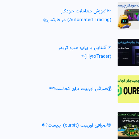
🔦آموزش معاملات خودکار
(Automated Trading) در فارکس🛸
📌آشنایی با پراپ هیرو تریدر
(HyroTrader)⭐️
💰صرافی اوربیت برای کجاست؟🔦
🎯صرافی اوربیت (ourbit) چیست؟🌟