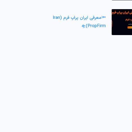
🔦معرفی ایران پراپ فرم (Iran
PropFirm)🛸