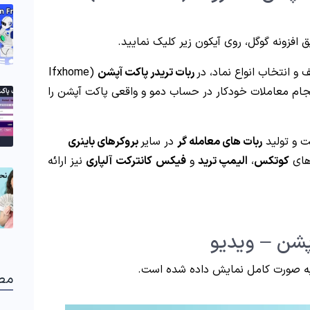
 افزونه گوگل، روی آیکون زیر کلیک نمایید.
و انتخاب انواع نماد، در
ربات تریدر پاکت آپشن
(Ifxhome
یت انجام معاملات خودکار در حساب دمو و واقعی پاکت آپشن را
ت و تولید
ربات های معامله گر
در سایر
بروکرهای باینری
های
کوتکس
،
الیمپ ترید
و
فیکس
کانترکت
آلپاری
نیز ارائه
 صورت کامل نمایش داده شده است.
مط