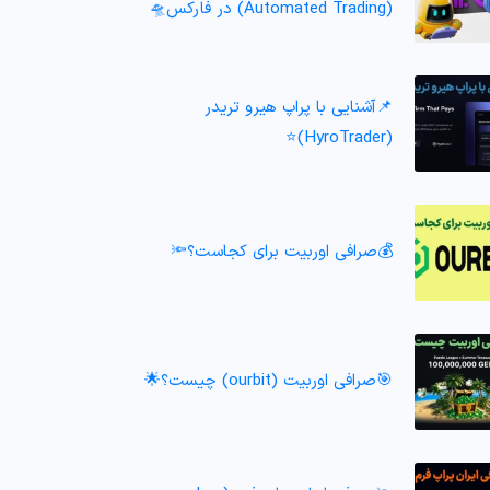
(Automated Trading) در فارکس🛸
📌آشنایی با پراپ هیرو تریدر
(HyroTrader)⭐️
💰صرافی اوربیت برای کجاست؟🔦
🎯صرافی اوربیت (ourbit) چیست؟🌟