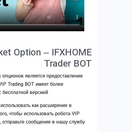
ket Option – IFXHOME
Trader BOT
х опционов является предоставление
VIP Trading BOT имеет более
 бесплатной версией.
использовать как расширение в
ого, чтобы использовать робота VIP
], отправьте сообщение в нашу службу