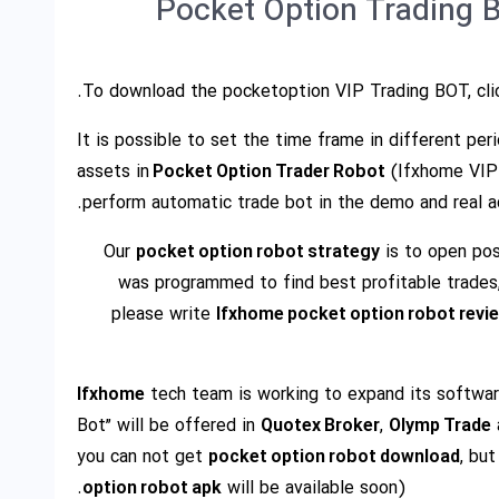
Pocket Option Trading 
To download the pocketoption VIP Trading BOT, cli
It is possible to set the time frame in different pe
assets in
Pocket Option Trader Robot
(Ifxhome VIP 
perform automatic trade bot in the demo and real a
Our
pocket option robot strategy
is to open posi
was programmed to find best profitable trades, w
please write
Ifxhome pocket option robot revi
Ifxhome
tech team is working to expand its software
Bot” will be offered in
Quotex Broker
,
Olymp Trade
you can not get
pocket option robot download
, but
option robot apk
will be available soon).