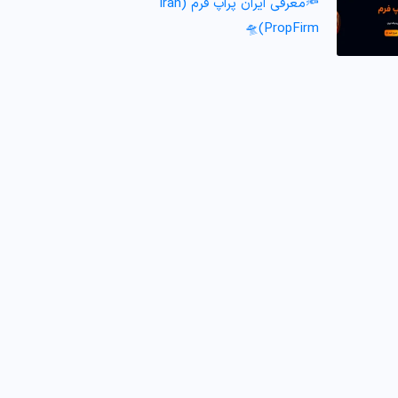
🔦معرفی ایران پراپ فرم (Iran
PropFirm)🛸