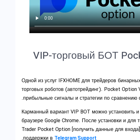
VIP-торговый БОТ Poc
Одной из услуг IFXHOME для трейдеров бинарны
торговых роботов (автотрейдинг). Pocket Option 
прибыльные сигналы и стратегии по сравнению с
Карманный вариант VIP BOT можно установить и 
браузере Google Chrome. После установки и для т
Trader Pocket Option [получить данные для входа
.
поддержки в
Telegram Support