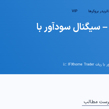
تریدر بروکرها
VIP
؟ – سیگنال سودآور با
رست مطالب