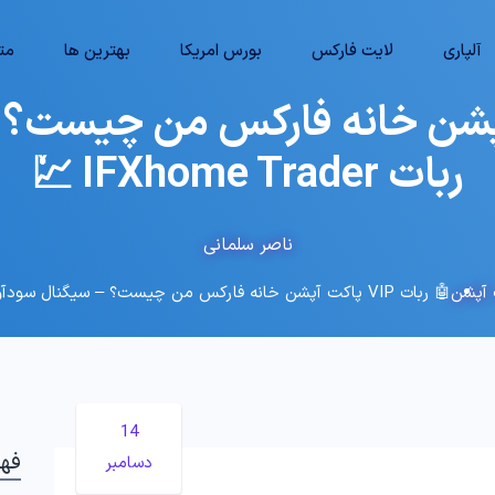
آلپاری
لایت فارکس
بورس امریکا
بهترین ها
متا
VIP پاکت آپشن خانه فارکس من چیست
ربات IFXhome Trader 💹
ناصر سلمانی
 آپشن
🤖 ربات VIP پاکت آپشن خانه فارکس من چیست؟ – سیگنال سودآور با ربات IFXhome Trader 💹
14
فه
دسامبر