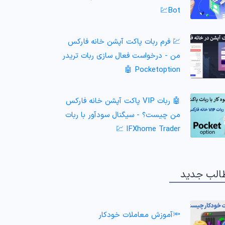
Bot💹
💹 فرم ربات پاکت آپشن خانه فارکس
من - درخواست فعال سازی ربات تریدر
Pocketoption 🤖
🤖 ربات VIP پاکت آپشن خانه فارکس
من چیست؟ - سیگنال سودآور با ربات
IFXhome Trader 💹
الب جدید
🔦آموزش معاملات خودکار