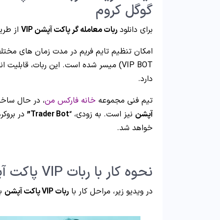
گوگل کروم
برای دانلود
ربات معامله گر پاکت آپشن VIP
از طریق
امکان تنظیم تایم فریم در مدت زمان های مختلف 
VIP BOT) میسر شده است. این ربات، قابل
دارد.
تیم فنی مجموعه
خانه فارکس من
، در حال ساخ
آپشن
نیز است. به زودی، “
Trader Bot”
در بروکر
خواهد شد.
نحوه کار با ربات VIP پاکت آپشن – ویدیو
در ویدیو زیر، مراحل کار با
ربات VIP پاکت آپشن
به