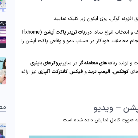
 افزونه گوگل، روی آیکون زیر کلیک نمایید.
و انتخاب انواع نماد، در
ربات تریدر پاکت آپشن
(Ifxhome
یت انجام معاملات خودکار در حساب دمو و واقعی پاکت آپشن را
ت و تولید
ربات های معامله گر
در سایر
بروکرهای باینری
های
کوتکس
،
الیمپ ترید
و
فیکس
کانترکت
آلپاری
نیز ارائه
مط
 صورت کامل نمایش داده شده است.