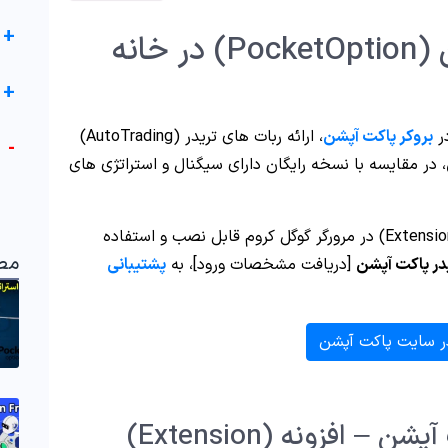
+
ربات VIP پاکت آپشن (PocketOption) در خانه
+
در
بروکر پاکت آپشن
، ارائه ربات های تریدر (AutoTrading)
-
، در مقایسه با نسخه رایگان دارای سیگنال و استراتژی های
بصورت افزونه (Extension) در مرورگر گوگل کروم قابل نصب و استفاده
مط
[دریافت مشخصات ورود]، به
پشتیبانی
ر سایت پاکت آپشن
لینک دریافت ربات VIP پاکت آپشن – افزونه (Extension)