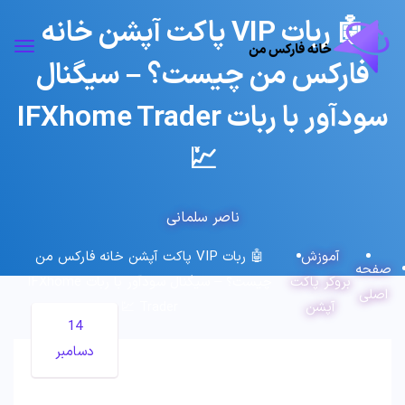
🤖 ربات VIP پاکت آپشن خانه
فارکس من چیست؟ – سیگنال
سودآور با ربات IFXhome Trader
💹
ناصر سلمانی
آموزش
🤖 ربات VIP پاکت آپشن خانه فارکس من
صفحه
بروکر پاکت
چیست؟ – سیگنال سودآور با ربات IFXhome
اصلی
آپشن
Trader 💹
14
دسامبر