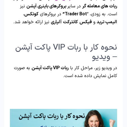
ربات های معامله گر
در سایر
بروکرهای باینری آپشن
نیز
است. به زودی، “
Trader Bot”
در بروکرهای
کوتکس
،
الیمپ ترید
و
فیکس
کانترکت
آلپاری
نیز ارائه خواهد شد.
نحوه کار با ربات VIP پاکت آپشن
– ویدیو
در ویدیو زیر، مراحل کار با
ربات VIP پاکت آپشن
به صورت
کامل نمایش داده شده است.