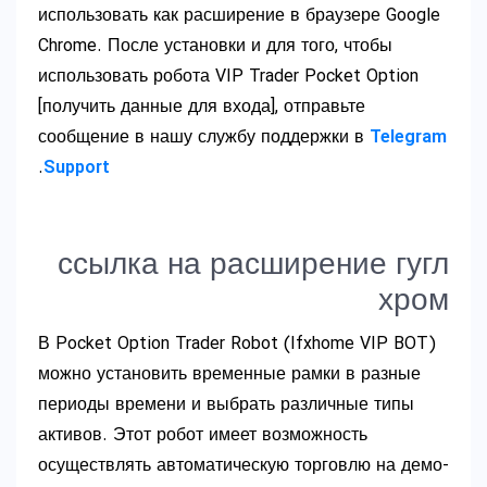
использовать как расширение в браузере Google
Chrome. После установки и для того, чтобы
использовать робота VIP Trader Pocket Option
[получить данные для входа], отправьте
сообщение в нашу службу поддержки в
Telegram
.
Support
ссылка на расширение гугл
хром
В Pocket Option Trader Robot (Ifxhome VIP BOT)
можно установить временные рамки в разные
периоды времени и выбрать различные типы
активов. Этот робот имеет возможность
осуществлять автоматическую торговлю на демо-