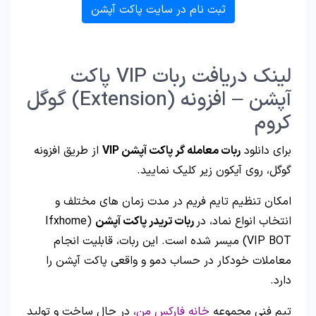
ثبت نام در سایت پاکت آپشن
لینک دریافت ربات VIP پاکت
آپشن – افزونه (Extension) گوگل
کروم
برای دانلود
ربات معامله گر پاکت آپشن VIP
از طریق افزونه
گوگل، روی آیکون زیر کلیک نمایید.
امکان تنظیم تایم فریم در مدت زمان های مختلف و
انتخاب انواع نماد، در
ربات تریدر پاکت آپشن
(Ifxhome
VIP BOT) میسر شده است. این ربات، قابلیت انجام
معاملات خودکار در حساب دمو و واقعی پاکت آپشن را
دارد.
تیم فنی مجموعه
خانه فارکس من
، در حال ساخت و تولید