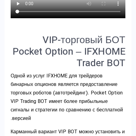
VIP-торговый БОТ
Pocket Option – IFXHOME
Trader BOT
Одной из услуг IFXHOME для трейдеров
бинарных опционов является предоставление
торговых роботов (автотрейдинг). Pocket Option
VIP Trading BOT имеет более прибыльные
сигналы и стратегии по сравнению с бесплатной
версией.
Карманный вариант VIP BOT можно установить и