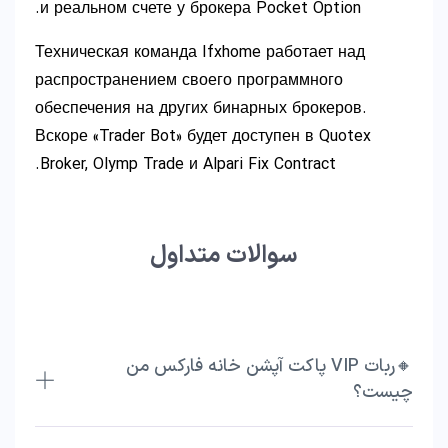
и реальном счете у брокера Pocket Option.
Техническая команда Ifxhome работает над
распространением своего программного
обеспечения на других бинарных брокеров.
Вскоре «Trader Bot» будет доступен в Quotex
Broker, Olymp Trade и Alpari Fix Contract.
سوالات متداول
🔸ربات VIP پاکت آپشن خانه فارکس من
چیست؟