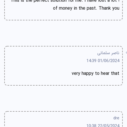
! This is the perfect solution for me. I have lost a lot
of money in the past. Thank you
ناصر سلمانی
01/06/2024 14:39
very happy to hear that
dre
22/05/2024 10:38