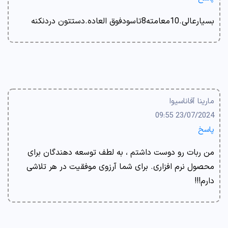
بسیارعالی.10معامته8تاسودفوق العاده.دستتون دردنکنه
مارینا آفاناسیوا
23/07/2024 09:55
پاسخ
من ربات رو دوست داشتم ، به لطف توسعه دهندگان برای
محصول نرم افزاری. برای شما آرزوی موفقیت در هر تلاشی
دارم!!!