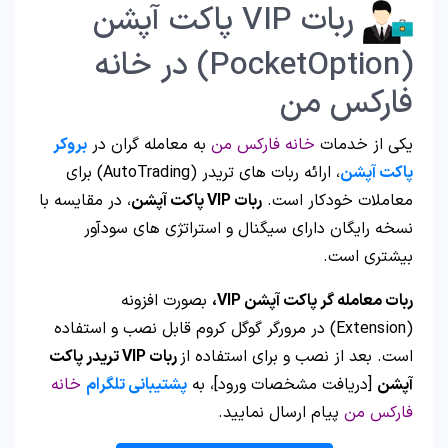
ربات VIP پاکت آپشن
(PocketOption) در خانه
فارکس من
یکی از خدمات
خانه فارکس من
به معامله گران در
بروکر
پاکت آپشن
، ارائه ربات های تریدر (AutoTrading) برای
معاملات خودکار است.
ربات VIP پاکت آپشن
، در مقایسه با
نسخه رایگان دارای سیگنال و استراتژی های سودآور
بیشتری است.
ربات معامله گر پاکت آپشن VIP،
بصورت افزونه
(Extension) در مرورگر گوگل کروم قابل نصب و استفاده
است. بعد از نصب و برای استفاده از
ربات VIP تریدر پاکت
آپشن
[دریافت مشخصات ورود]، به
پشتیبانی تلگرام
خانه
فارکس من
پیام ارسال نمایید.