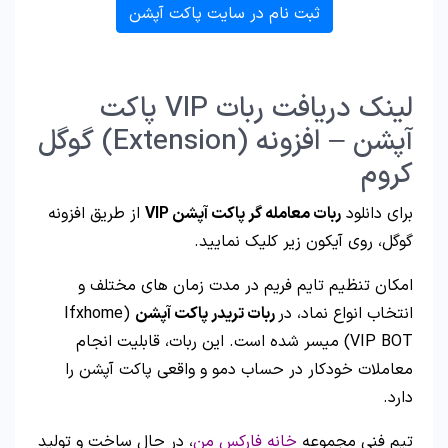
ثبت نام در سایت پاکت آپشن
لینک دریافت ربات VIP پاکت
آپشن – افزونه (Extension) گوگل
کروم
برای دانلود
ربات معامله گر پاکت آپشن VIP
از طریق افزونه
گوگل، روی آیکون زیر کلیک نمایید.
امکان تنظیم تایم فریم در مدت زمان های مختلف و
انتخاب انواع نماد، در
ربات تریدر پاکت آپشن
(Ifxhome
VIP BOT) میسر شده است. این ربات، قابلیت انجام
معاملات خودکار در حساب دمو و واقعی پاکت آپشن را
دارد.
تیم فنی مجموعه
خانه فارکس من
، در حال ساخت و تولید