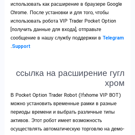
использовать как расширение в браузере Google
Chrome. После установки и для того, чтобы
использовать робота VIP Trader Pocket Option
[получить данные для входа], отправьте
сообщение в нашу службу поддержки в
Telegram
.
Support
ссылка на расширение гугл
хром
В Pocket Option Trader Robot (Ifxhome VIP BOT)
можно установить временные рамки в разные
периоды времени и выбрать различные типы
активов. Этот робот имеет возможность
осуществлять автоматическую торговлю на демо-