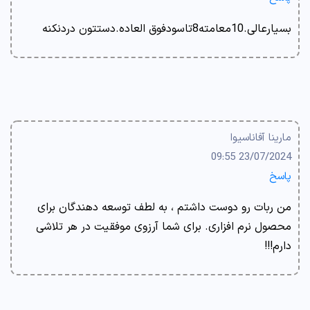
بسیارعالی.10معامته8تاسودفوق العاده.دستتون دردنکنه
مارینا آفاناسیوا
23/07/2024 09:55
پاسخ
من ربات رو دوست داشتم ، به لطف توسعه دهندگان برای
محصول نرم افزاری. برای شما آرزوی موفقیت در هر تلاشی
دارم!!!