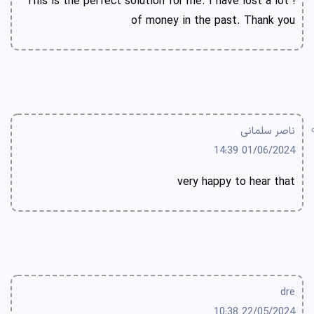
! This is the perfect solution for me. I have lost a lot
of money in the past. Thank you
ناصر سلمانی
01/06/2024 14:39
very happy to hear that
dre
22/05/2024 10:38