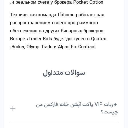
и реальном счете у брокера Pocket Option.
Техническая команда Ifxhome работает над
распространением своего программного
обеспечения на других бинарных брокеров.
Вскоре «Trader Bot» будет доступен в Quotex
Broker, Olymp Trade и Alpari Fix Contract.
سوالات متداول
🔸ربات VIP پاکت آپشن خانه فارکس من
چیست؟