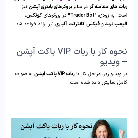
ربات های معامله گر
در سایر
بروکرهای باینری آپشن
نیز
است. به زودی، “
Trader Bot”
در بروکرهای
کوتکس
،
الیمپ ترید
و
فیکس
کانترکت
آلپاری
نیز ارائه خواهد شد.
نحوه کار با ربات VIP پاکت آپشن
– ویدیو
در ویدیو زیر، مراحل کار با
ربات VIP پاکت آپشن
به صورت
کامل نمایش داده شده است.