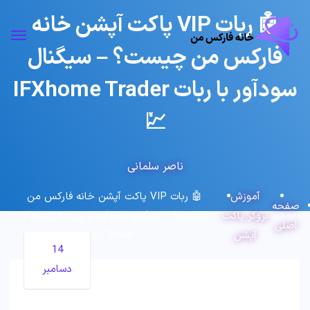
🤖 ربات VIP پاکت آپشن خانه
فارکس من چیست؟ – سیگنال
سودآور با ربات IFXhome Trader
💹
ناصر سلمانی
آموزش
🤖 ربات VIP پاکت آپشن خانه فارکس من
صفحه
بروکر پاکت
چیست؟ – سیگنال سودآور با ربات IFXhome
اصلی
آپشن
Trader 💹
14
دسامبر