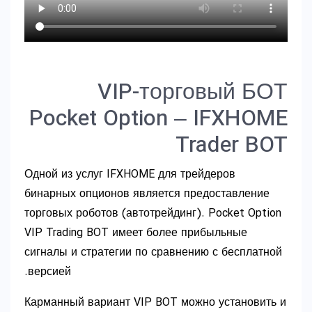
VIP-торговый БОТ
Pocket Option – IFXHOME
Trader BOT
Одной из услуг IFXHOME для трейдеров
бинарных опционов является предоставление
торговых роботов (автотрейдинг). Pocket Option
VIP Trading BOT имеет более прибыльные
сигналы и стратегии по сравнению с бесплатной
версией.
Карманный вариант VIP BOT можно установить и