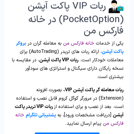
ربات VIP پاکت آپشن
(PocketOption) در خانه
فارکس من
یکی از خدمات
خانه فارکس من
به معامله گران در
بروکر
پاکت آپشن
، ارائه ربات های تریدر (AutoTrading) برای
معاملات خودکار است.
ربات VIP پاکت آپشن
، در مقایسه با
نسخه رایگان دارای سیگنال و استراتژی های سودآور
بیشتری است.
ربات معامله گر پاکت آپشن VIP،
بصورت افزونه
(Extension) در مرورگر گوگل کروم قابل نصب و استفاده
است. بعد از نصب و برای استفاده از
ربات VIP تریدر پاکت
آپشن
[دریافت مشخصات ورود]، به
پشتیبانی تلگرام
خانه
فارکس من
پیام ارسال نمایید.