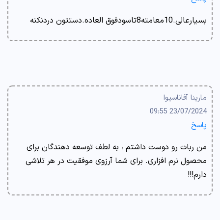
بسیارعالی.10معامته8تاسودفوق العاده.دستتون دردنکنه
مارینا آفاناسیوا
23/07/2024 09:55
پاسخ
من ربات رو دوست داشتم ، به لطف توسعه دهندگان برای
محصول نرم افزاری. برای شما آرزوی موفقیت در هر تلاشی
دارم!!!