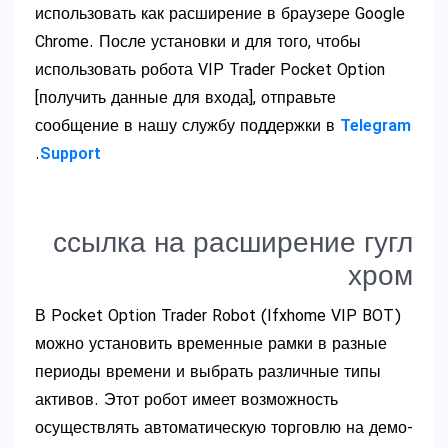
использовать как расширение в браузере Google
Chrome. После установки и для того, чтобы
использовать робота VIP Trader Pocket Option
[получить данные для входа], отправьте
сообщение в нашу службу поддержки в
Telegram
.
Support
ссылка на расширение гугл
хром
В Pocket Option Trader Robot (Ifxhome VIP BOT)
можно установить временные рамки в разные
периоды времени и выбрать различные типы
активов. Этот робот имеет возможность
осуществлять автоматическую торговлю на демо-