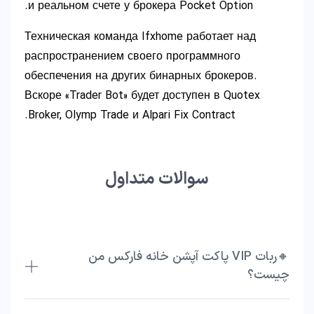
и реальном счете у брокера Pocket Option.
Техническая команда Ifxhome работает над
распространением своего программного
обеспечения на других бинарных брокеров.
Вскоре «Trader Bot» будет доступен в Quotex
Broker, Olymp Trade и Alpari Fix Contract.
سوالات متداول
🔸ربات VIP پاکت آپشن خانه فارکس من
چیست؟