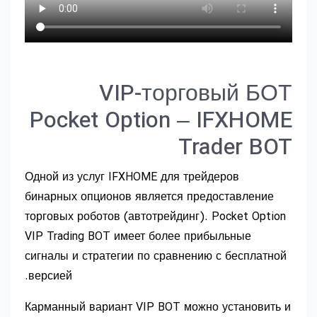
VIP-торговый БОТ
Pocket Option – IFXHOME
Trader BOT
Одной из услуг IFXHOME для трейдеров
бинарных опционов является предоставление
торговых роботов (автотрейдинг). Pocket Option
VIP Trading BOT имеет более прибыльные
сигналы и стратегии по сравнению с бесплатной
версией.
Карманный вариант VIP BOT можно установить и