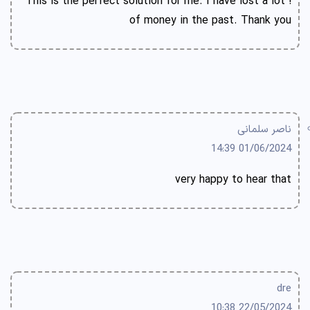
! This is the perfect solution for me. I have lost a lot
of money in the past. Thank you
ناصر سلمانی
01/06/2024 14:39
very happy to hear that
dre
22/05/2024 10:38