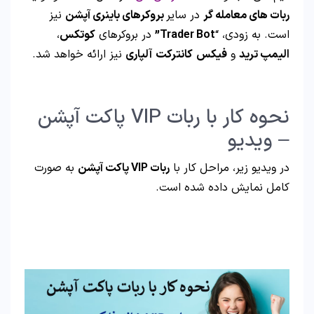
ربات های معامله گر
در سایر
بروکرهای باینری آپشن
نیز
است. به زودی، “
Trader Bot”
در بروکرهای
کوتکس
،
الیمپ ترید
و
فیکس
کانترکت
آلپاری
نیز ارائه خواهد شد.
نحوه کار با ربات VIP پاکت آپشن
– ویدیو
در ویدیو زیر، مراحل کار با
ربات VIP پاکت آپشن
به صورت
کامل نمایش داده شده است.