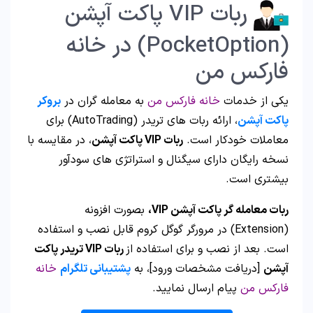
ربات VIP پاکت آپشن
(PocketOption) در خانه
فارکس من
یکی از خدمات
خانه فارکس من
به معامله گران در
بروکر
پاکت آپشن
، ارائه ربات های تریدر (AutoTrading) برای
معاملات خودکار است.
ربات VIP پاکت آپشن
، در مقایسه با
نسخه رایگان دارای سیگنال و استراتژی های سودآور
بیشتری است.
ربات معامله گر پاکت آپشن VIP،
بصورت افزونه
(Extension) در مرورگر گوگل کروم قابل نصب و استفاده
است. بعد از نصب و برای استفاده از
ربات VIP تریدر پاکت
آپشن
[دریافت مشخصات ورود]، به
پشتیبانی تلگرام
خانه
فارکس من
پیام ارسال نمایید.