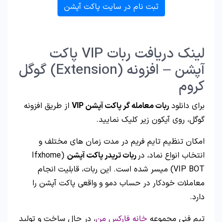
ثبت نام در سایت پاکت آپشن
لینک دریافت ربات VIP پاکت
آپشن – افزونه (Extension) گوگل
کروم
برای دانلود
ربات معامله گر پاکت آپشن VIP
از طریق افزونه
گوگل، روی آیکون زیر کلیک نمایید.
امکان تنظیم تایم فریم در مدت زمان های مختلف و
انتخاب انواع نماد، در
ربات تریدر پاکت آپشن
(Ifxhome
VIP BOT) میسر شده است. این ربات، قابلیت انجام
معاملات خودکار در حساب دمو و واقعی پاکت آپشن را
دارد.
تیم فنی مجموعه
خانه فارکس من
، در حال ساخت و تولید