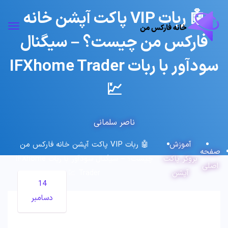
🤖 ربات VIP پاکت آپشن خانه
فارکس من چیست؟ – سیگنال
سودآور با ربات IFXhome Trader
💹
ناصر سلمانی
آموزش
🤖 ربات VIP پاکت آپشن خانه فارکس من
صفحه
بروکر پاکت
چیست؟ – سیگنال سودآور با ربات IFXhome
اصلی
آپشن
Trader 💹
14
دسامبر