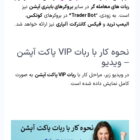
ربات های معامله گر
در سایر
بروکرهای باینری آپشن
نیز
است. به زودی، “
Trader Bot”
در بروکرهای
کوتکس
،
الیمپ ترید
و
فیکس
کانترکت
آلپاری
نیز ارائه خواهد شد.
نحوه کار با ربات VIP پاکت آپشن
– ویدیو
در ویدیو زیر، مراحل کار با
ربات VIP پاکت آپشن
به صورت
کامل نمایش داده شده است.