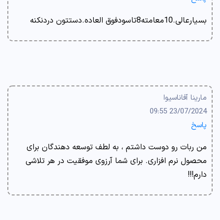
بسیارعالی.10معامته8تاسودفوق العاده.دستتون دردنکنه
مارینا آفاناسیوا
23/07/2024 09:55
پاسخ
من ربات رو دوست داشتم ، به لطف توسعه دهندگان برای
محصول نرم افزاری. برای شما آرزوی موفقیت در هر تلاشی
دارم!!!