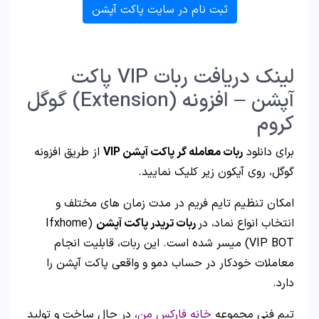
ثبت نام در سایت پاکت آپشن
لینک دریافت ربات VIP پاکت
آپشن – افزونه (Extension) گوگل
کروم
برای دانلود
ربات معامله گر پاکت آپشن VIP
از طریق افزونه
گوگل، روی آیکون زیر کلیک نمایید.
امکان تنظیم تایم فریم در مدت زمان های مختلف و
انتخاب انواع نماد، در
ربات تریدر پاکت آپشن
(Ifxhome
VIP BOT) میسر شده است. این ربات، قابلیت انجام
معاملات خودکار در حساب دمو و واقعی پاکت آپشن را
دارد.
تیم فنی مجموعه
خانه فارکس من
، در حال ساخت و تولید