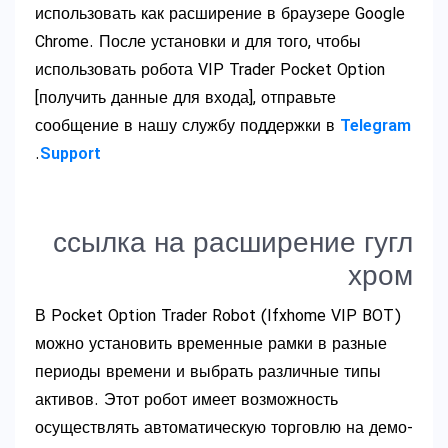
использовать как расширение в браузере Google
Chrome. После установки и для того, чтобы
использовать робота VIP Trader Pocket Option
[получить данные для входа], отправьте
сообщение в нашу службу поддержки в
Telegram
.
Support
ссылка на расширение гугл
хром
В Pocket Option Trader Robot (Ifxhome VIP BOT)
можно установить временные рамки в разные
периоды времени и выбрать различные типы
активов. Этот робот имеет возможность
осуществлять автоматическую торговлю на демо-