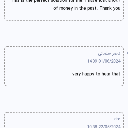
! This is the perfect solution for me. I have lost a lot
of money in the past. Thank you
ناصر سلمانی
01/06/2024 14:39
very happy to hear that
dre
22/05/2024 10:38