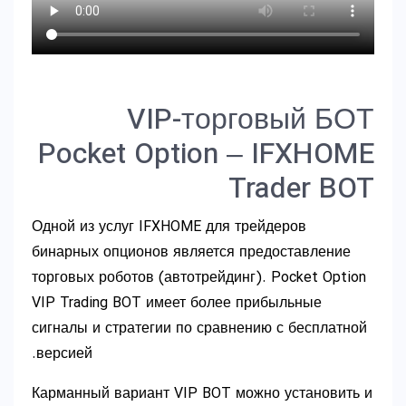
VIP-торговый БОТ
Pocket Option – IFXHOME
Trader BOT
Одной из услуг IFXHOME для трейдеров
бинарных опционов является предоставление
торговых роботов (автотрейдинг). Pocket Option
VIP Trading BOT имеет более прибыльные
сигналы и стратегии по сравнению с бесплатной
версией.
Карманный вариант VIP BOT можно установить и