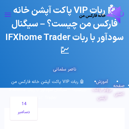
🤖 ربات VIP پاکت آپشن خانه
فارکس من چیست؟ – سیگنال
سودآور با ربات IFXhome Trader
💹
ناصر سلمانی
آموزش
🤖 ربات VIP پاکت آپشن خانه فارکس من
صفحه
بروکر پاکت
چیست؟ – سیگنال سودآور با ربات IFXhome
اصلی
آپشن
Trader 💹
14
دسامبر