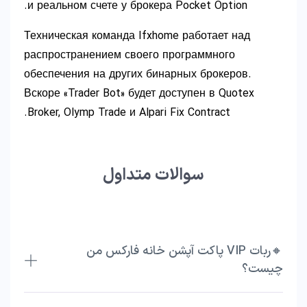
и реальном счете у брокера Pocket Option.
Техническая команда Ifxhome работает над
распространением своего программного
обеспечения на других бинарных брокеров.
Вскоре «Trader Bot» будет доступен в Quotex
Broker, Olymp Trade и Alpari Fix Contract.
سوالات متداول
🔸ربات VIP پاکت آپشن خانه فارکس من
چیست؟