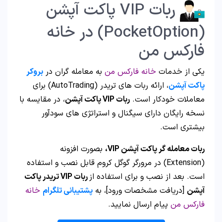
ربات VIP پاکت آپشن
(PocketOption) در خانه
فارکس من
یکی از خدمات
خانه فارکس من
به معامله گران در
بروکر
پاکت آپشن
، ارائه ربات های تریدر (AutoTrading) برای
معاملات خودکار است.
ربات VIP پاکت آپشن
، در مقایسه با
نسخه رایگان دارای سیگنال و استراتژی های سودآور
بیشتری است.
ربات معامله گر پاکت آپشن VIP،
بصورت افزونه
(Extension) در مرورگر گوگل کروم قابل نصب و استفاده
است. بعد از نصب و برای استفاده از
ربات VIP تریدر پاکت
آپشن
[دریافت مشخصات ورود]، به
پشتیبانی تلگرام
خانه
فارکس من
پیام ارسال نمایید.